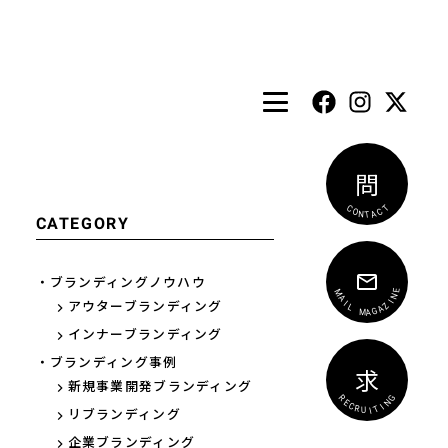
問
T
C
C
A
O
T
N
CATEGORY
・ブランディングノウハウ
E
N
M
I
A
Z
アウターブランディング
I
A
L
G
A
M
インナーブランディング
・ブランディング事例
求
新規事業開発ブランディング
G
N
R
E
I
T
C
I
R
リブランディング
U
企業ブランディング