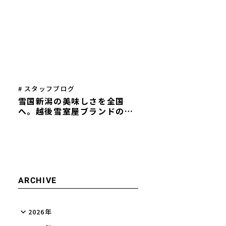
を描く──両社代表インタビ
ュー
# スタッフブログ
雪国新潟の美味しさを全国
へ。越後雪室屋ブランドの歩
みと、これからのこと
ARCHIVE
2026年