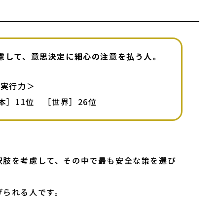
慮して、意思決定に細心の注意を払う人。
＜実行力＞

］11位　［世界］26位 


択肢を考慮して、その中で最も安全な策を選び
げられる人です。