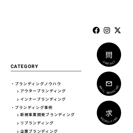
問
T
C
C
A
O
T
N
CATEGORY
・ブランディングノウハウ
E
N
M
I
A
Z
アウターブランディング
I
A
L
G
A
M
インナーブランディング
・ブランディング事例
求
新規事業開発ブランディング
G
N
R
E
I
T
C
I
R
リブランディング
U
企業ブランディング