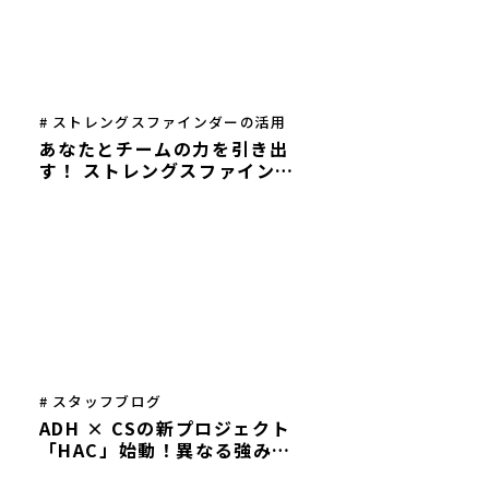
# ストレングスファインダーの活用
あなたとチームの力を引き出
す！ ストレングスファインダ
ー®本格導入のススメ
# スタッフブログ
ADH × CSの新プロジェクト
「HAC」始動！異なる強みを
掛け合わせ、人とまちの未来