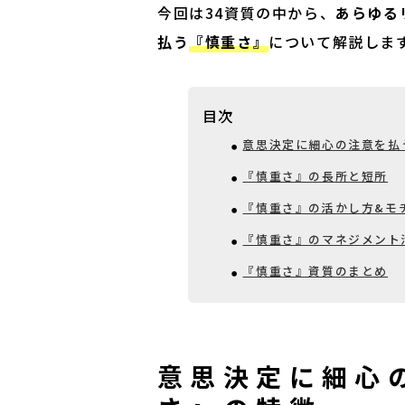
今回は34資質の中から、
あらゆる
払う
『慎重さ』
について解説しま
目次
意思決定に細心の注意を払
『慎重さ』の長所と短所
『慎重さ』の活かし方&モ
『慎重さ』のマネジメント
『慎重さ』資質のまとめ
意思決定に細心