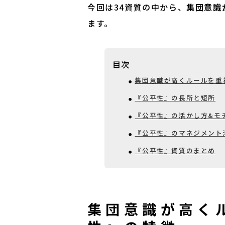
今回は34資質の中から、
集団意識
ます。
目次
集団意識が高くルールを重
『公平性』の長所と短所
『公平性』の活かし方&モ
『公平性』のマネジメント
『公平性』資質のまとめ
集団意識が高く