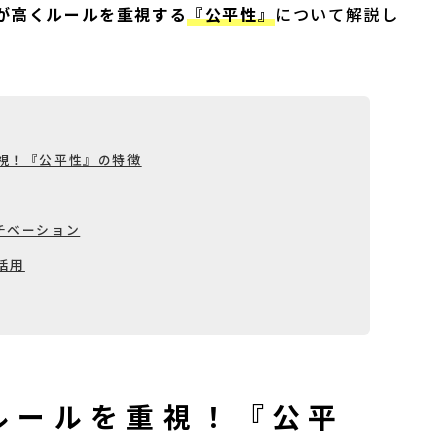
が高くルールを重視する
『公平性』
について解説し
視！『公平性』の特徴
チベーション
活用
ルールを重視！『公平