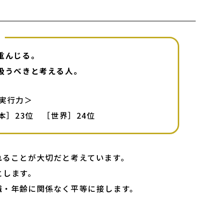
！
んじる。

扱うべきと考える人。
＜実行力＞

］23位　［世界］24位 
ることが大切だと考えています。

します。

職・年齢に関係なく平等に接します。