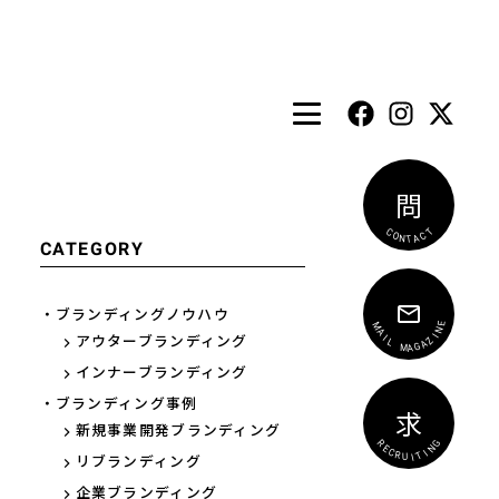
問
T
C
C
A
O
T
N
CATEGORY
・ブランディングノウハウ
E
N
M
I
A
Z
アウターブランディング
I
A
L
G
A
M
インナーブランディング
・ブランディング事例
求
新規事業開発ブランディング
G
N
R
E
I
T
C
I
R
リブランディング
U
企業ブランディング