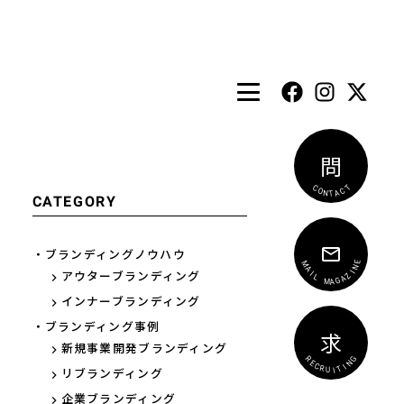
問
T
C
C
A
O
T
N
CATEGORY
・ブランディングノウハウ
E
N
M
I
A
Z
アウターブランディング
I
A
L
G
A
M
インナーブランディング
・ブランディング事例
求
新規事業開発ブランディング
G
N
R
E
I
T
C
I
R
リブランディング
U
企業ブランディング