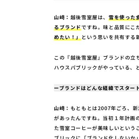
山﨑：
越後雪室屋は、
雪を使った
るブランド
ですね。味と品質にこ
めたい！」
という思いを共有する
この『越後雪室屋』ブランドの立
ハウスパブリックがやっている、
ーブランドはどんな経緯でスター
山﨑：
もともとは2007年ごろ、
があったんですね。当初１年計画
た雪室コーヒーが美味しいという
ブリックに「ブランド化しないか