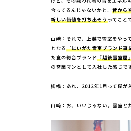
けど、その嫌われ者の雪をエネル
合ってるんじゃないかと。
昔から
新しい価値を打ち出そう
ってこと
山﨑：
それで、上越で雪室をやっ
となる
『にいがた雪室ブランド事
た⾷の総合ブランド
『越後雪室屋
の営業マンとして入社した感じで
柳橋：
あれ、2012年1月って僕
山﨑：
お、いいじゃない。雪室と