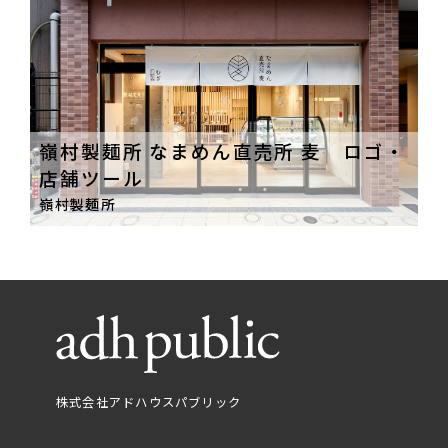
嶺村製麺所 なまめん直売所 麦 ロゴ・
店舗ツール
嶺村製麺所
株式会社アドハウスパブリック