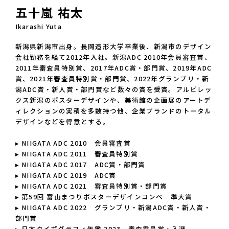
五十嵐 祐太
Ikarashi Yuta
新潟県新潟市出身。長岡造形大学卒業後、新潟市のデザイン
会社勤務を経て2012年入社。新潟ADC 2010年会員審査賞、
2011年審査員特別賞、2017年ADC賞・部門賞、2019年ADC
賞、2021年審査員特別賞・部門賞、2022年グランプリ・新
潟ADC賞・新人賞・部門賞など数々の賞を受賞。アルビレッ
クス新潟のポスターデザインや、美術館の企画展のアートデ
ィレクションの実積を多数持つ他、企業ブランドのトータル
デザインなどを得意とする。

▸ NIIGATA ADC 2010　会員審査賞

▸ NIIGATA ADC 2011　審査員特別賞

▸ NIIGATA ADC 2017　ADC賞・部門賞

▸ NIIGATA ADC 2019　ADC賞

▸ NIIGATA ADC 2021　審査員特別賞・部門賞

▸ 第59回 富山まつりポスターデザインコンペ　準大賞

▸ NIIGATA ADC 2022　グランプリ・新潟ADC賞・新人賞・
部門賞

▸ 日本タイポグラフィ年鑑 2023　審査委員賞・入選